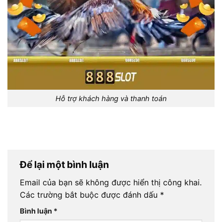
Hỗ trợ khách hàng và thanh toán
Để lại một bình luận
Email của bạn sẽ không được hiển thị công khai.
Các trường bắt buộc được đánh dấu
*
Bình luận
*