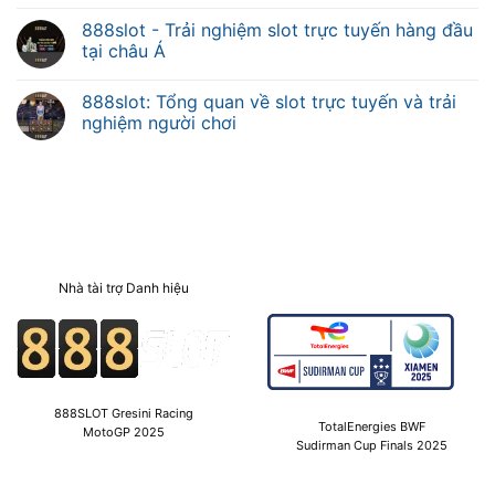
888slot - Trải nghiệm slot trực tuyến hàng đầu
tại châu Á
888slot: Tổng quan về slot trực tuyến và trải
nghiệm người chơi
Nhà tài trợ Danh hiệu
888SLOT Gresini Racing
TotalEnergies BWF
MotoGP 2025
Sudirman Cup Finals 2025