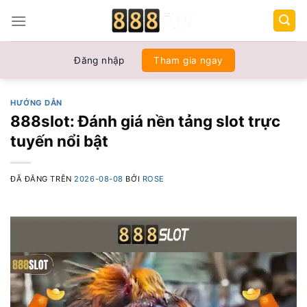
Chuyển
đến
nội
dung
Đăng nhập
Tham gia ngay
HƯỚNG DẪN
888slot: Đánh giá nền tảng slot trực
tuyến nổi bật
ĐÃ ĐĂNG TRÊN
2026-08-08
BỞI
ROSE