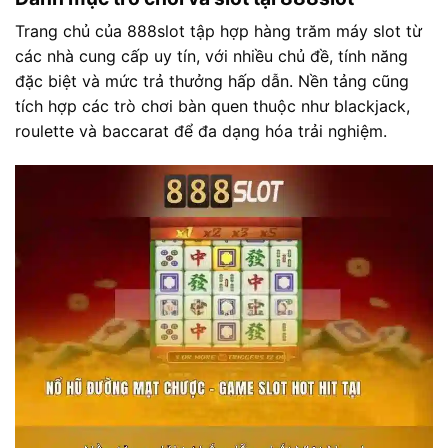
Trang chủ của 888slot tập hợp hàng trăm máy slot từ
các nhà cung cấp uy tín, với nhiều chủ đề, tính năng
đặc biệt và mức trả thưởng hấp dẫn. Nền tảng cũng
tích hợp các trò chơi bàn quen thuộc như blackjack,
roulette và baccarat để đa dạng hóa trải nghiệm.