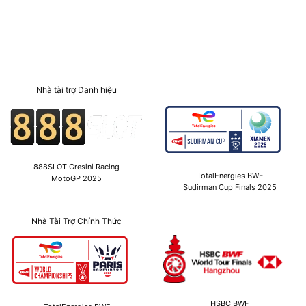
Nhà tài trợ Danh hiệu
888SLOT Gresini Racing
TotalEnergies BWF
MotoGP 2025
Sudirman Cup Finals 2025
Nhà Tài Trợ Chính Thức
HSBC BWF