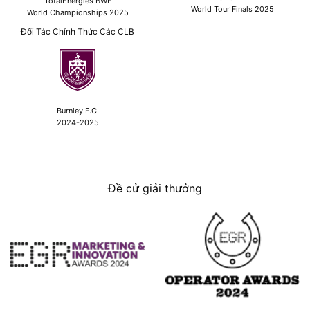
TotalEnergies BWF
World Tour Finals 2025
World Championships 2025
Đối Tác Chính Thức Các CLB
Burnley F.C.
2024-2025
Đề cử giải thưởng