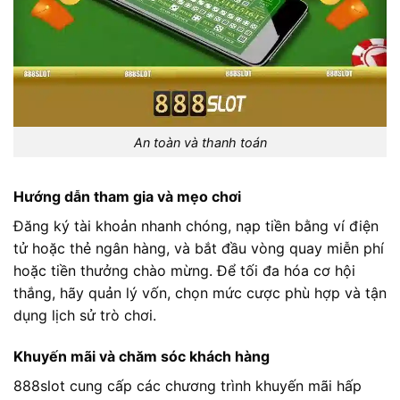
An toàn và thanh toán
Hướng dẫn tham gia và mẹo chơi
Đăng ký tài khoản nhanh chóng, nạp tiền bằng ví điện
tử hoặc thẻ ngân hàng, và bắt đầu vòng quay miễn phí
hoặc tiền thưởng chào mừng. Để tối đa hóa cơ hội
thắng, hãy quản lý vốn, chọn mức cược phù hợp và tận
dụng lịch sử trò chơi.
Khuyến mãi và chăm sóc khách hàng
888slot cung cấp các chương trình khuyến mãi hấp