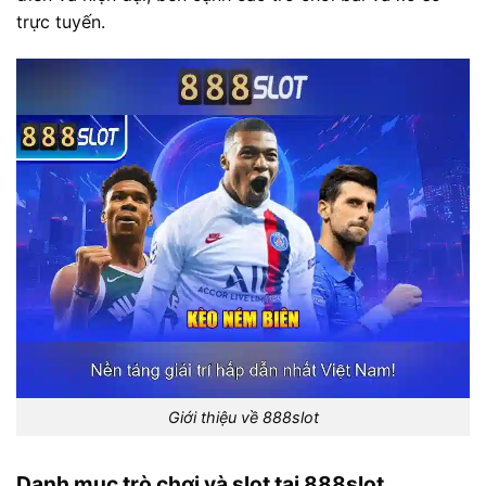
trực tuyến.
Giới thiệu về 888slot
Danh mục trò chơi và slot tại 888slot