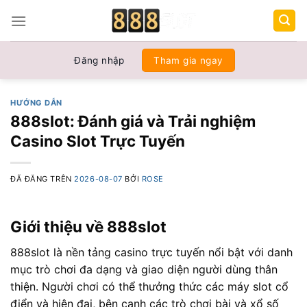
Chuyển
đến
nội
dung
Đăng nhập
Tham gia ngay
HƯỚNG DẪN
888slot: Đánh giá và Trải nghiệm
Casino Slot Trực Tuyến
ĐÃ ĐĂNG TRÊN
2026-08-07
BỞI
ROSE
Giới thiệu về 888slot
888slot là nền tảng casino trực tuyến nổi bật với danh
mục trò chơi đa dạng và giao diện người dùng thân
thiện. Người chơi có thể thưởng thức các máy slot cổ
điển và hiện đại, bên cạnh các trò chơi bài và xổ số