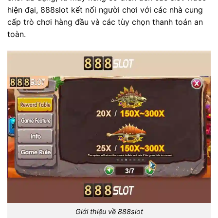
hiện đại, 888slot kết nối người chơi với các nhà cung
cấp trò chơi hàng đầu và các tùy chọn thanh toán an
toàn.
Giới thiệu về 888slot