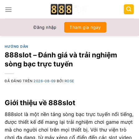
Chuyển
đến
nội
dung
Đăng nhập
Tham gia ngay
HƯỚNG DẪN
888slot – Đánh giá và trải nghiệm
sòng bạc trực tuyến
ĐÃ ĐĂNG TRÊN
2026-08-09
BỞI
ROSE
Giới thiệu về 888slot
888slot là một nền tảng sòng bạc trực tuyến nổi tiếng,
được thiết kế để mang lại trải nghiệm chơi game mượt
mà cho người chơi trên mọi thiết bị. Với thư viện trò
chơi đa dạng, từ máy xèng cổ điển đến các slot video