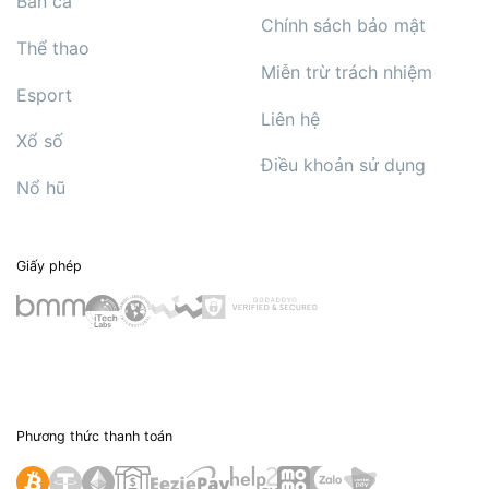
Bắn cá
Chính sách bảo mật
Thể thao
Miễn trừ trách nhiệm
Esport
Liên hệ
Xổ số
Điều khoản sử dụng
Nổ hũ
Giấy phép
Phương thức thanh toán