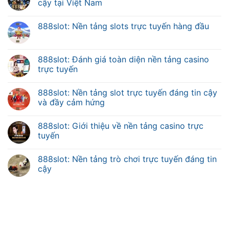
cậy tại Việt Nam
888slot: Nền tảng slots trực tuyến hàng đầu
888slot: Đánh giá toàn diện nền tảng casino
trực tuyến
888slot: Nền tảng slot trực tuyến đáng tin cậy
và đầy cảm hứng
888slot: Giới thiệu về nền tảng casino trực
tuyến
888slot: Nền tảng trò chơi trực tuyến đáng tin
cậy