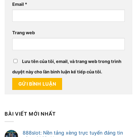
Email
*
Trang web
Lưu tên của tôi, email, và trang web trong trình
duyệt này cho lần bình luận kế tiếp của tôi.
BÀI VIẾT MỚI NHẤT
888slot: Nền tảng xèng trực tuyến đáng tin