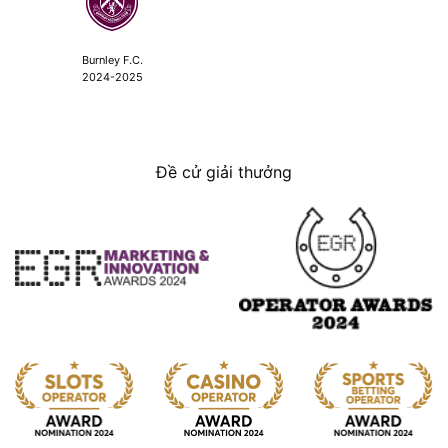
Burnley F.C.
2024-2025
Đề cử giải thưởng