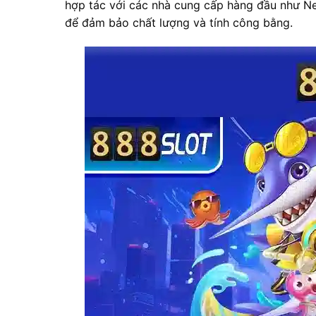
hợp tác với các nhà cung cấp hàng đầu như Ne
để đảm bảo chất lượng và tính công bằng.