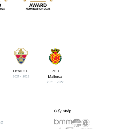
Elche C.F.
RCD
Mallorca
2021 - 2022
2021 - 2022
Giấy phép
ơi