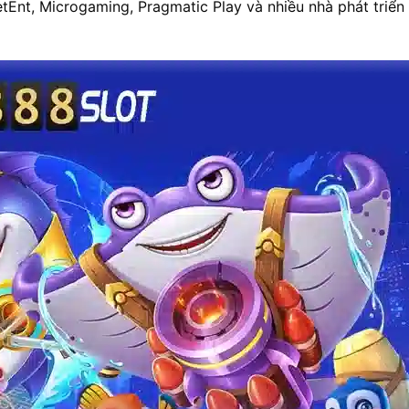
tEnt, Microgaming, Pragmatic Play và nhiều nhà phát triển