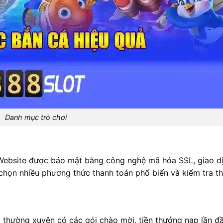
Danh mục trò chơi
 Website được bảo mật bằng công nghệ mã hóa SSL, giao d
chọn nhiều phương thức thanh toán phổ biến và kiểm tra th
 thường xuyên có các gói chào mời, tiền thưởng nạp lần đầ