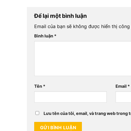
Để lại một bình luận
Email của bạn sẽ không được hiển thị công 
Bình luận
*
Tên
*
Email
*
Lưu tên của tôi, email, và trang web trong t