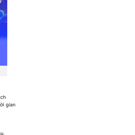
ịch
ời gian
u,