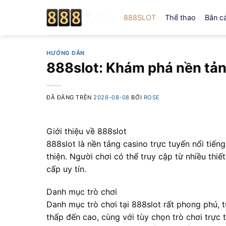
Chuyển
888SLOT
Thể thao
Bắn c
đến
nội
dung
HƯỚNG DẪN
888slot: Khám phá nền tảng
ĐÃ ĐĂNG TRÊN
2026-08-08
BỞI
ROSE
Giới thiệu về 888slot
888slot là nền tảng casino trực tuyến nổi tiến
thiện. Người chơi có thể truy cập từ nhiều thi
cấp uy tín.
Danh mục trò chơi
Danh mục trò chơi tại 888slot rất phong phú, t
thấp đến cao, cùng với tùy chọn trò chơi trực t