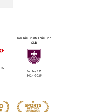
Đối Tác Chính Thức Các
CLB
025
Burnley F.C.
2024-2025