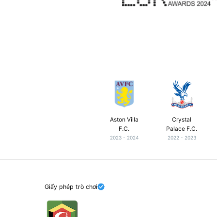
Aston Villa
Crystal
F.C.
Palace F.C.
2023 - 2024
2022 - 2023
Giấy phép trò chơi