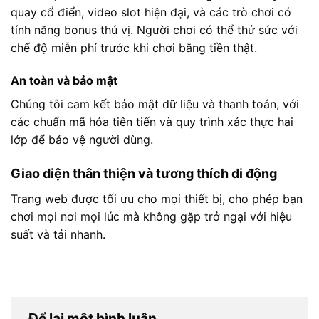
quay cổ điển, video slot hiện đại, và các trò chơi có
tính năng bonus thú vị. Người chơi có thể thử sức với
chế độ miễn phí trước khi chơi bằng tiền thật.
An toàn và bảo mật
Chúng tôi cam kết bảo mật dữ liệu và thanh toán, với
các chuẩn mã hóa tiên tiến và quy trình xác thực hai
lớp để bảo vệ người dùng.
Giao diện thân thiện và tương thích di động
Trang web được tối ưu cho mọi thiết bị, cho phép bạn
chơi mọi nơi mọi lúc mà không gặp trở ngại với hiệu
suất và tải nhanh.
Để lại một bình luận