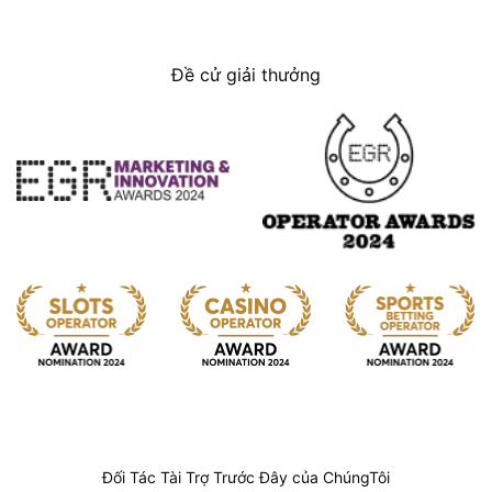
Đề cử giải thưởng
Đối Tác Tài Trợ Trước Đây của ChúngTôi