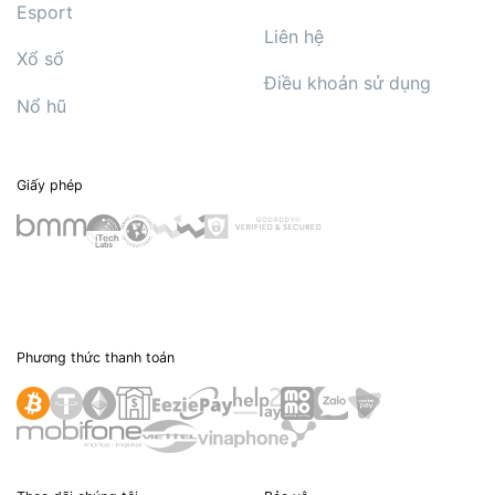
Esport
Liên hệ
Xổ số
Điều khoản sử dụng
Nổ hũ
Giấy phép
Phương thức thanh toán