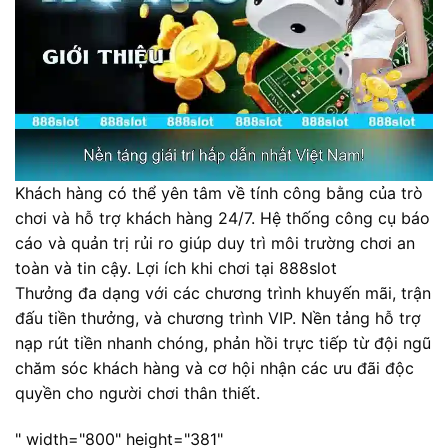
Khách hàng có thể yên tâm về tính công bằng của trò
chơi và hỗ trợ khách hàng 24/7. Hệ thống công cụ báo
cáo và quản trị rủi ro giúp duy trì môi trường chơi an
toàn và tin cậy.
Lợi ích khi chơi tại 888slot
Thưởng đa dạng với các chương trình khuyến mãi, trận
đấu tiền thưởng, và chương trình VIP. Nền tảng hỗ trợ
nạp rút tiền nhanh chóng, phản hồi trực tiếp từ đội ngũ
chăm sóc khách hàng và cơ hội nhận các ưu đãi độc
quyền cho người chơi thân thiết.
" width="800" height="381"