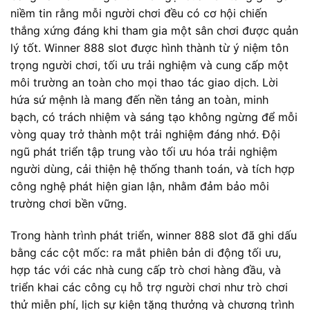
niềm tin rằng mỗi người chơi đều có cơ hội chiến
thắng xứng đáng khi tham gia một sân chơi được quản
lý tốt. Winner 888 slot được hình thành từ ý niệm tôn
trọng người chơi, tối ưu trải nghiệm và cung cấp một
môi trường an toàn cho mọi thao tác giao dịch. Lời
hứa sứ mệnh là mang đến nền tảng an toàn, minh
bạch, có trách nhiệm và sáng tạo không ngừng để mỗi
vòng quay trở thành một trải nghiệm đáng nhớ. Đội
ngũ phát triển tập trung vào tối ưu hóa trải nghiệm
người dùng, cải thiện hệ thống thanh toán, và tích hợp
công nghệ phát hiện gian lận, nhằm đảm bảo môi
trường chơi bền vững.
Trong hành trình phát triển, winner 888 slot đã ghi dấu
bằng các cột mốc: ra mắt phiên bản di động tối ưu,
hợp tác với các nhà cung cấp trò chơi hàng đầu, và
triển khai các công cụ hỗ trợ người chơi như trò chơi
thử miễn phí, lịch sự kiện tặng thưởng và chương trình