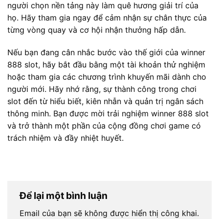
người chọn nền tảng này làm quê hương giải trí của
họ. Hãy tham gia ngay để cảm nhận sự chân thực của
từng vòng quay và cơ hội nhận thưởng hấp dẫn.
Nếu bạn đang cân nhắc bước vào thế giới của winner
888 slot, hãy bắt đầu bằng một tài khoản thử nghiệm
hoặc tham gia các chương trình khuyến mãi dành cho
người mới. Hãy nhớ rằng, sự thành công trong chơi
slot đến từ hiểu biết, kiên nhẫn và quản trị ngân sách
thông minh. Bạn được mời trải nghiệm winner 888 slot
và trở thành một phần của cộng đồng chơi game có
trách nhiệm và đầy nhiệt huyết.
Để lại một bình luận
Email của bạn sẽ không được hiển thị công khai.