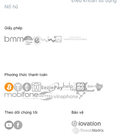
Điều khoản sử dụng
Nổ hũ
Giấy phép
Phương thức thanh toán
Theo dõi chúng tôi
Bảo vệ