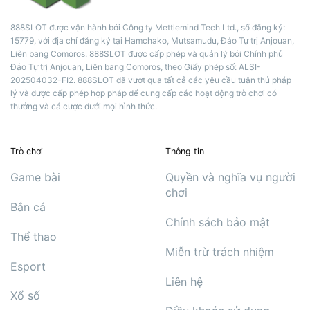
888SLOT được vận hành bởi Công ty Mettlemind Tech Ltd., số đăng ký:
15779, với địa chỉ đăng ký tại Hamchako, Mutsamudu, Đảo Tự trị Anjouan,
Liên bang Comoros. 888SLOT được cấp phép và quản lý bởi Chính phủ
Đảo Tự trị Anjouan, Liên bang Comoros, theo Giấy phép số: ALSI-
202504032-FI2. 888SLOT đã vượt qua tất cả các yêu cầu tuân thủ pháp
lý và được cấp phép hợp pháp để cung cấp các hoạt động trò chơi có
thưởng và cá cược dưới mọi hình thức.
Trò chơi
Thông tin
Game bài
Quyền và nghĩa vụ người
chơi
Bắn cá
Chính sách bảo mật
Thể thao
Miễn trừ trách nhiệm
Esport
Liên hệ
Xổ số