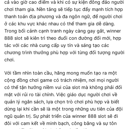
cả vào giờ cao điểm và khi có sự kiện đông đảo người
chơi tham gia. Nền tảng sẽ tiếp tục đẩy mạnh tích hợp
thanh toán địa phương và đa ngôn ngữ, để người chơi
ở các khu vực khác nhau có thể tham gia dễ dàng.
Trong bối cảnh cạnh tranh ngày càng gay gắt, winner
888 slot sẽ kiên trì theo đuổi con đường đổi mới, hợp
tác với các nhà cung cấp uy tín và sáng tạo các
chương trình thưởng phù hợp với từng đối tượng người
chơi.
Với tầm nhìn toàn cầu, hãng mong muốn tạo ra một
cộng đồng chơi game có trách nhiệm, nơi mọi người
có thể tận hưởng niềm vui của slot mà không phải đối
mặt với rủi ro tài chính. Việc giáo dục người chơi về
quản lý ngân sách, lựa chọn trò chơi phù hợp và biết
dừng lại khi cần sẽ là một trong những ưu tiên của đội
ngũ quản trị. Sự phát triển của winner 888 slot sẽ đi
đôi với cam kết về minh bạch, công bằng và sự tôn