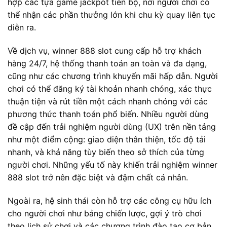
hợp các tựa game jackpot tiến bộ, nơi người chơi có
thể nhận các phần thưởng lớn khi chu kỳ quay liên tục
diễn ra.
Về dịch vụ, winner 888 slot cung cấp hỗ trợ khách
hàng 24/7, hệ thống thanh toán an toàn và đa dạng,
cũng như các chương trình khuyến mãi hấp dẫn. Người
chơi có thể đăng ký tài khoản nhanh chóng, xác thực
thuận tiện và rút tiền một cách nhanh chóng với các
phương thức thanh toán phổ biến. Nhiều người dùng
đề cập đến trải nghiệm người dùng (UX) trên nền tảng
như một điểm cộng: giao diện thân thiện, tốc độ tải
nhanh, và khả năng tùy biến theo sở thích của từng
người chơi. Những yếu tố này khiến trải nghiệm winner
888 slot trở nên đặc biệt và đậm chất cá nhân.
Ngoài ra, hệ sinh thái còn hỗ trợ các công cụ hữu ích
cho người chơi như bảng chiến lược, gợi ý trò chơi
theo lịch sử chơi và các chương trình đào tạo cơ bản