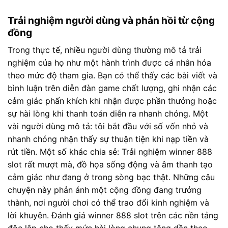
Trải nghiệm người dùng và phản hồi từ cộng
đồng
Trong thực tế, nhiều người dùng thường mô tả trải
nghiệm của họ như một hành trình được cá nhân hóa
theo mức độ tham gia. Bạn có thể thấy các bài viết và
bình luận trên diễn đàn game chất lượng, ghi nhận các
cảm giác phấn khích khi nhận được phần thưởng hoặc
sự hài lòng khi thanh toán diễn ra nhanh chóng. Một
vài người dùng mô tả: tôi bắt đầu với số vốn nhỏ và
nhanh chóng nhận thấy sự thuận tiện khi nạp tiền và
rút tiền. Một số khác chia sẻ: Trải nghiệm winner 888
slot rất mượt mà, đồ họa sống động và âm thanh tạo
cảm giác như đang ở trong sòng bạc thật. Những câu
chuyện này phản ánh một cộng đồng đang trưởng
thành, nơi người chơi có thể trao đổi kinh nghiệm và
lời khuyên. Đánh giá winner 888 slot trên các nền tảng