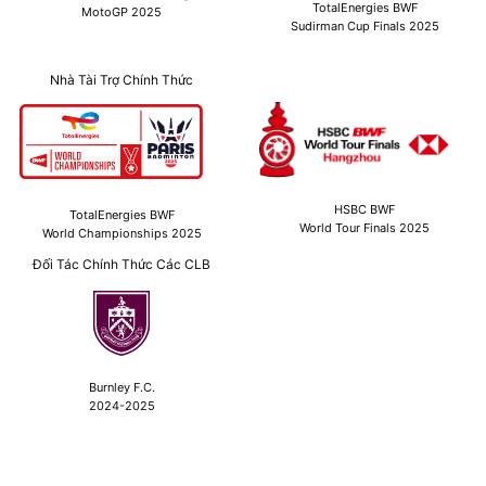
TotalEnergies BWF
MotoGP 2025
Sudirman Cup Finals 2025
Nhà Tài Trợ Chính Thức
HSBC BWF
TotalEnergies BWF
World Tour Finals 2025
World Championships 2025
Đối Tác Chính Thức Các CLB
Burnley F.C.
2024-2025