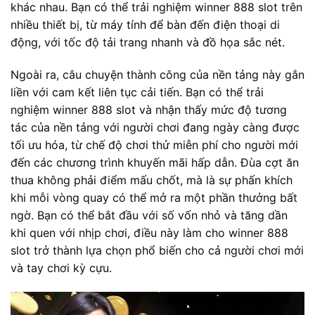
khác nhau. Bạn có thể trải nghiệm winner 888 slot trên
nhiều thiết bị, từ máy tính để bàn đến điện thoại di
động, với tốc độ tải trang nhanh và đồ họa sắc nét.
Ngoài ra, câu chuyện thành công của nền tảng này gắn
liền với cam kết liên tục cải tiến. Bạn có thể trải
nghiệm winner 888 slot và nhận thấy mức độ tương
tác của nền tảng với người chơi đang ngày càng được
tối ưu hóa, từ chế độ chơi thử miễn phí cho người mới
đến các chương trình khuyến mãi hấp dẫn. Đùa cợt ăn
thua không phải điểm mấu chốt, mà là sự phấn khích
khi mỗi vòng quay có thể mở ra một phần thưởng bất
ngờ. Bạn có thể bắt đầu với số vốn nhỏ và tăng dần
khi quen với nhịp chơi, điều này làm cho winner 888
slot trở thành lựa chọn phổ biến cho cả người chơi mới
và tay chơi kỳ cựu.