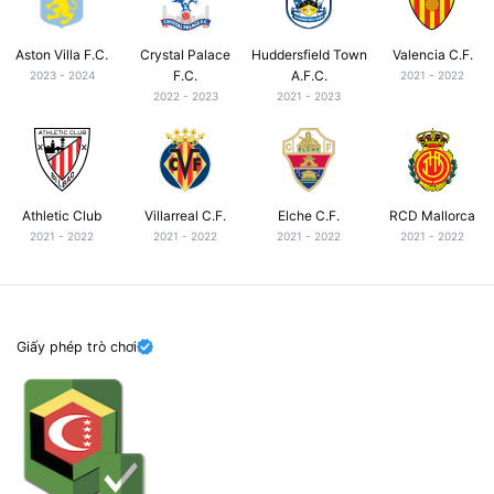
Aston Villa F.C.
Crystal Palace
Huddersfield Town
Valencia C.F.
F.C.
A.F.C.
2023 - 2024
2021 - 2022
2022 - 2023
2021 - 2023
Athletic Club
Villarreal C.F.
Elche C.F.
RCD Mallorca
2021 - 2022
2021 - 2022
2021 - 2022
2021 - 2022
Giấy phép trò chơi