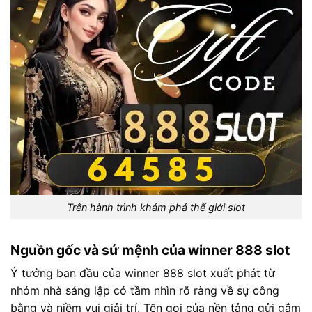
Trên hành trình khám phá thế giới slot
Nguồn gốc và sứ mệnh của winner 888 slot
Ý tưởng ban đầu của winner 888 slot xuất phát từ
nhóm nhà sáng lập có tầm nhìn rõ ràng về sự công
bằng và niềm vui giải trí. Tên gọi của nền tảng gửi gắm