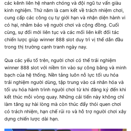
các kênh liên hệ nhanh chóng và đội ngũ tư vấn giàu
kinh nghiệm. Thứ năm là cam kết về trách nhiệm chơi,
cung cấp các công cụ tự giới hạn và nhận diện hành vi
có hại, nhằm bảo vệ người chơi và cộng đồng. Cuối
cùng, sự đổi mới liên tục và các mối liên kết đối tác
chiến lược giúp winner 888 slot duy trì vị thế dẫn đầu
trong thị trường cạnh tranh ngày nay.
Qua các yếu tố trên, người chơi có thể trải nghiệm
winner 888 slot với niềm tin vào sự công bằng và minh
bạch của hệ thống. Nền tảng luôn nỗ lực tối ưu hóa
trải nghiệm người dùng, tập trung vào cá nhân hóa và
tối ưu hóa hành trình người chơi từ khi đăng ký đến khi
kết thúc mỗi vòng quay. Những cải tiến này không chỉ
làm tăng sự hài lòng mà còn thúc đẩy thói quen chơi
có trách nhiệm, hạn chế rủi ro và hỗ trợ người chơi xây
dựng chiến lược dài hạn.