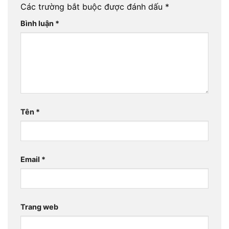
Các trường bắt buộc được đánh dấu
*
Bình luận
*
Tên
*
Email
*
Trang web