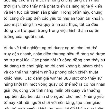
độc lập cho thấy mức hài lòng chung tăng dần theo
thời gian, cho thấy nhà phát triển đã lắng nghe ý kiến
và liên tục cải thiện sản phẩm. Trong phần này, chúng
tôi cũng đề cập đến các yếu tố như an toàn tài khoản,
bảo mật thông tin và quy trình xác thực, tất cả đều
đóng vai trò quan trọng trong việc hình thành sự tin
tưởng của người chơi.
Ví dụ về trải nghiệm người dùng: người chơi có thể
truy cập nhanh, nhận diện thương hiệu rõ ràng và được
hỗ trợ mọi lúc. Các phản hồi từ cộng đồng cho thấy sự
đa dạng trò chơi giúp người chơi không bị nhàm chán
và có thể thử nghiệm nhiều phong cách chiến thuật
khác nhau. Các đánh giá winner 888 slot cho thấy sự
hứng khởi khi một vòng quay có thể mở ra cơ hội nhận
giải lớn, cùng với tính năng miễn phí quay và thưởng
nạp tiền đầu tiên dành cho người chơi mới. Những yếu
tố này kết nối người chơi với nền tảng, tạo cảm giác
gắn bó và khuyến khích họ quay lại để khám phá thêm