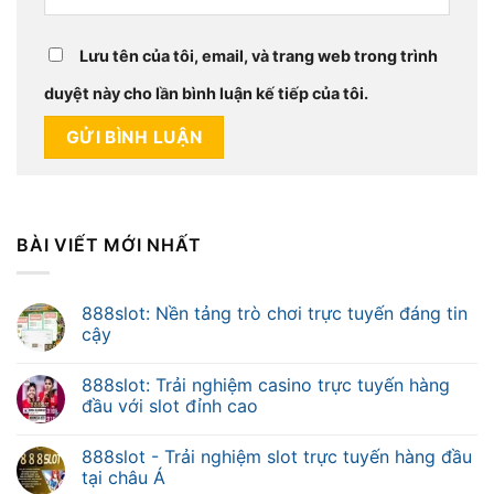
Lưu tên của tôi, email, và trang web trong trình
duyệt này cho lần bình luận kế tiếp của tôi.
BÀI VIẾT MỚI NHẤT
888slot: Nền tảng trò chơi trực tuyến đáng tin
cậy
888slot: Trải nghiệm casino trực tuyến hàng
đầu với slot đỉnh cao
888slot - Trải nghiệm slot trực tuyến hàng đầu
tại châu Á