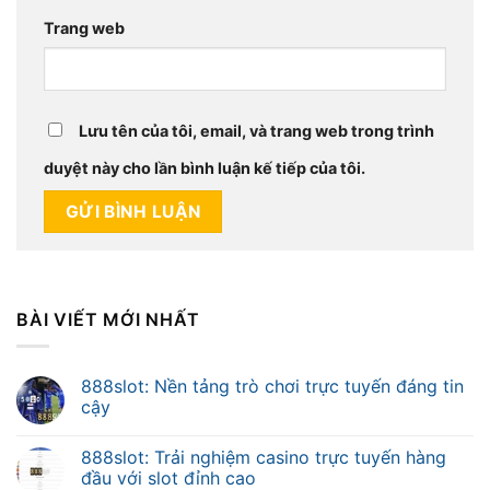
Trang web
Lưu tên của tôi, email, và trang web trong trình
duyệt này cho lần bình luận kế tiếp của tôi.
BÀI VIẾT MỚI NHẤT
888slot: Nền tảng trò chơi trực tuyến đáng tin
cậy
888slot: Trải nghiệm casino trực tuyến hàng
đầu với slot đỉnh cao