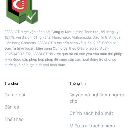
888SLOT được vận hành bởi Công ty Mettlemind Tech Ltd., số đăng ký:
15779, với địa chỉ đăng ký tại Hamchako, Mutsamudu, Đảo Tự trị Anjouan,
Liên bang Comoros. 888SLOT được cấp phép và quản lý bởi Chính phủ
Đảo Tự trị Anjouan, Liên bang Comoros, theo Giấy phép số: ALSI-
202504032-FI2. 888SLOT đã vượt qua tất cả các yêu cầu tuân thủ pháp
lý và được cấp phép hợp pháp để cung cấp các hoạt động trò chơi có
thưởng và cá cược dưới mọi hình thức.
Trò chơi
Thông tin
Game bài
Quyền và nghĩa vụ người
chơi
Bắn cá
Chính sách bảo mật
Thể thao
Miễn trừ trách nhiệm