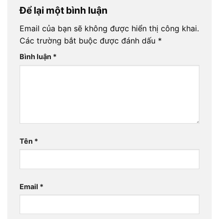
Để lại một bình luận
Email của bạn sẽ không được hiển thị công khai.
Các trường bắt buộc được đánh dấu
*
Bình luận
*
Tên
*
Email
*