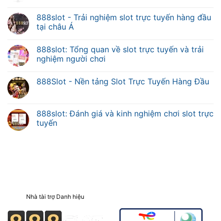
888slot - Trải nghiệm slot trực tuyến hàng đầu
tại châu Á
888slot: Tổng quan về slot trực tuyến và trải
nghiệm người chơi
888Slot - Nền tảng Slot Trực Tuyến Hàng Đầu
888slot: Đánh giá và kinh nghiệm chơi slot trực
tuyến
Nhà tài trợ Danh hiệu