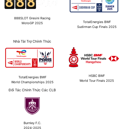
888SLOT Gresini Racing
TotalEnergies BWF
MotoGP 2025
Sudirman Cup Finals 2025
Nhà Tài Trợ Chính Thức
HSBC BWF
TotalEnergies BWF
World Tour Finals 2025
World Championships 2025
Đối Tác Chính Thức Các CLB
Burnley F.C.
2024-2025