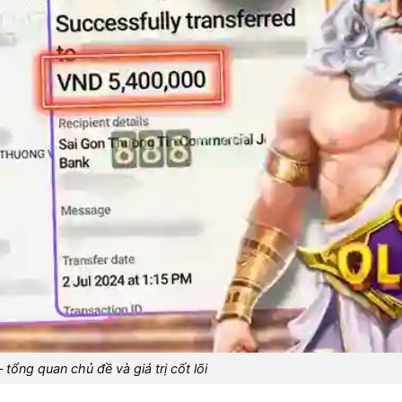
– tổng quan chủ đề và giá trị cốt lõi