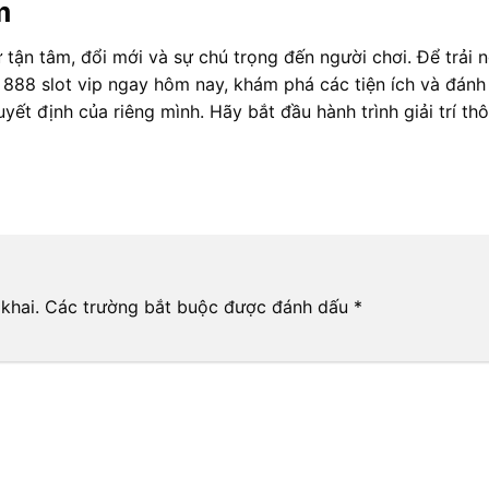
m
ự tận tâm, đổi mới và sự chú trọng đến người chơi. Để trải 
 888 slot vip ngay hôm nay, khám phá các tiện ích và đánh
ết định của riêng mình. Hãy bắt đầu hành trình giải trí th
khai.
Các trường bắt buộc được đánh dấu
*