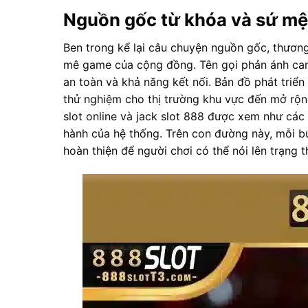
Nguồn gốc từ khóa và sứ m
Ben trong kể lại câu chuyện nguồn gốc, thương
mê game của cộng đồng. Tên gọi phản ánh cam
an toàn và khả năng kết nối. Bản đồ phát triển
thử nghiệm cho thị trường khu vực đến mở rộng
slot online và jack slot 888 được xem như các
hành của hệ thống. Trên con đường này, mỗi bư
hoàn thiện để người chơi có thể nói lên trạng th