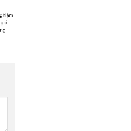
nghiệm
 giá
ông