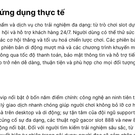
 ứng dụng thực tế
ẩm và dịch vụ cho trải nghiệm đa dạng: từ trò chơi slot dự
hội và hỗ trợ khách hàng 24/7. Người dùng có thể thử sức
ác cơ hội thắng và tối ưu hoá chiến lược chơi. Các phiên b
, phiên bản di động mượt mà và các chương trình khuyến m
hông qua tốc độ thanh toán, bảo mật thông tin và hỗ trợ ti
ip trở nên dễ dàng, thuận tiện và phù hợp cho mọi đối tượng
vip nổi bật ở bốn năm điểm chính: công nghệ an ninh tiên t
lý giao dịch nhanh chóng giúp người chơi không bỏ lỡ cơ h
à trên desktop và di động; sự tận tâm của đội ngũ support
 củng cố sự đa dạng, các thuật ngữ gacor slot 888 và new
ng nổi bật. Đối với người tìm kiếm trải nghiệm sâu sắc, từ