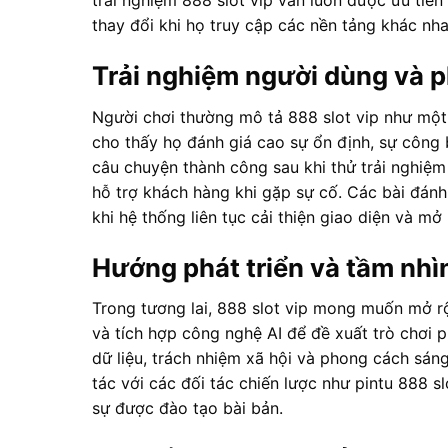
trải nghiệm 888 slot vip vẫn luôn được ưu tiên
thay đổi khi họ truy cập các nền tảng khác nha
Trải nghiệm người dùng và p
Người chơi thường mô tả 888 slot vip như một
cho thấy họ đánh giá cao sự ổn định, sự công 
câu chuyện thành công sau khi thử trải nghiệm 
hỗ trợ khách hàng khi gặp sự cố. Các bài đánh 
khi hệ thống liên tục cải thiện giao diện và mở
Hướng phát triển và tầm nhìn
Trong tương lai, 888 slot vip mong muốn mở rộ
và tích hợp công nghệ AI để đề xuất trò chơi 
dữ liệu, trách nhiệm xã hội và phong cách sán
tác với các đối tác chiến lược như pintu 888 
sự được đào tạo bài bản.