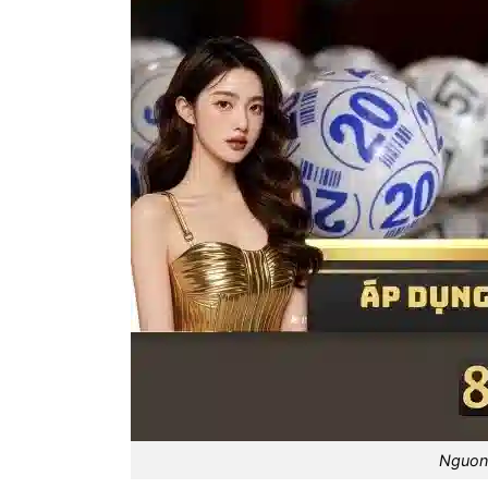
Nguon