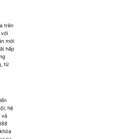
a trên
 với
ản mới
ãi hấp
ếng
, từ
iến
ội; hệ
 và
 888
 khóa