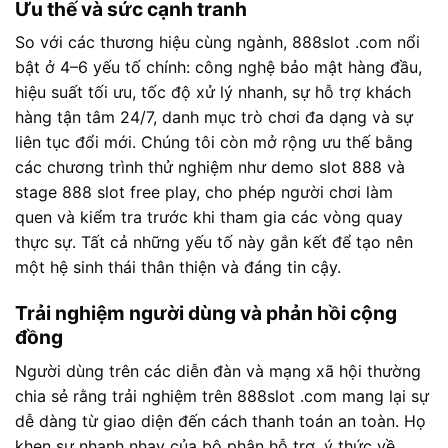
Ưu thế và sức cạnh tranh
So với các thương hiệu cùng ngành, 888slot .com nổi
bật ở 4–6 yếu tố chính: công nghệ bảo mật hàng đầu,
hiệu suất tối ưu, tốc độ xử lý nhanh, sự hỗ trợ khách
hàng tận tâm 24/7, danh mục trò chơi đa dạng và sự
liên tục đổi mới. Chúng tôi còn mở rộng ưu thế bằng
các chương trình thử nghiệm như demo slot 888 và
stage 888 slot free play, cho phép người chơi làm
quen và kiểm tra trước khi tham gia các vòng quay
thực sự. Tất cả những yếu tố này gắn kết để tạo nên
một hệ sinh thái thân thiện và đáng tin cậy.
Trải nghiệm người dùng và phản hồi cộng
đồng
Người dùng trên các diễn đàn và mạng xã hội thường
chia sẻ rằng trải nghiệm trên 888slot .com mang lại sự
dễ dàng từ giao diện đến cách thanh toán an toàn. Họ
khen sự nhanh nhạy của bộ phận hỗ trợ, ý thức về