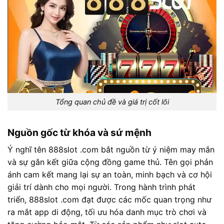
Tổng quan chủ đề và giá trị cốt lõi
Nguồn gốc từ khóa và sứ mệnh
Ý nghĩ tên 888slot .com bắt nguồn từ ý niệm may mắn
và sự gắn kết giữa cộng đồng game thủ. Tên gọi phản
ánh cam kết mang lại sự an toàn, minh bạch và cơ hội
giải trí dành cho mọi người. Trong hành trình phát
triển, 888slot .com đạt được các mốc quan trọng như
ra mắt app di động, tối ưu hóa danh mục trò chơi và