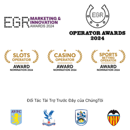
Đối Tác Tài Trợ Trước Đây của ChúngTôi