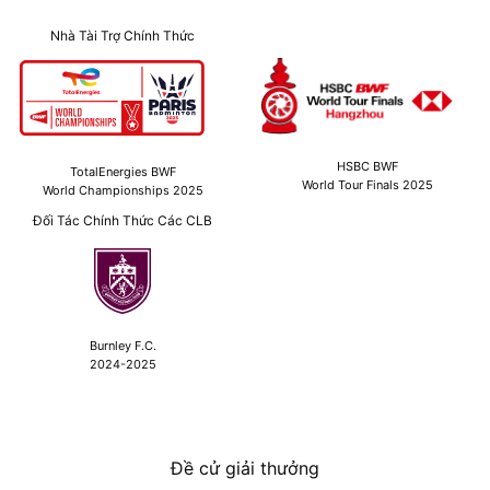
Nhà Tài Trợ Chính Thức
HSBC BWF
TotalEnergies BWF
World Tour Finals 2025
World Championships 2025
Đối Tác Chính Thức Các CLB
Burnley F.C.
2024-2025
Đề cử giải thưởng