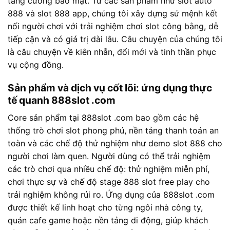
tăng cường bảo mật. Từ các sản phẩm như slot auto
888 và slot 888 app, chúng tôi xây dựng sứ mệnh kết
nối người chơi với trải nghiệm chơi slot công bằng, dễ
tiếp cận và có giá trị dài lâu. Câu chuyện của chúng tôi
là câu chuyện về kiên nhẫn, đổi mới và tinh thần phục
vụ cộng đồng.
Sản phẩm và dịch vụ cốt lõi: ứng dụng thực
tế quanh 888slot .com
Core sản phẩm tại 888slot .com bao gồm các hệ
thống trò chơi slot phong phú, nền tảng thanh toán an
toàn và các chế độ thử nghiệm như demo slot 888 cho
người chơi làm quen. Người dùng có thể trải nghiệm
các trò chơi qua nhiều chế độ: thử nghiệm miễn phí,
chơi thực sự và chế độ stage 888 slot free play cho
trải nghiệm không rủi ro. Ứng dụng của 888slot .com
được thiết kế linh hoạt cho từng ngôi nhà công ty,
quán cafe game hoặc nền tảng di động, giúp khách