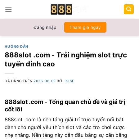
Chuyển
đến
nội
dung
Đăng nhập
Tham gia ngay
HƯỚNG DẪN
888slot .com - Trải nghiệm slot trực
tuyến đỉnh cao
ĐÃ ĐĂNG TRÊN
2026-08-09
BỞI
ROSE
888slot .com - Tổng quan chủ đề và giá trị
cốt lõi
888slot .com là nền tảng giải trí trực tuyến nổi bật
dành cho người yêu thích slot và các trò chơi cược
nhẹ nhàng. Nền tảng này dẫn đầu bằng sự cân bằng