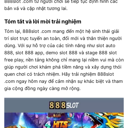
888slot .com từ người chơi sẽ tiếp tục định hình các
bản vá và cập nhật tương lai.
Tóm tắt và lời mời trải nghiệm
Tóm lại, 888slot .com mang đến một hệ sinh thái giải
trí slot trực tuyến an toàn, đổi mới và thân thiện người
dùng. Với sự hỗ trợ của các tính năng như slot auto
888, slot 888 app, demo slot 888 và stage 888 slot
free play, nền tảng không chỉ mang lại niềm vui mà còn
giúp người chơi khám phá tiềm năng và xây dựng thói
quen chơi có trách nhiệm. Hãy trải nghiệm 888slot
.com ngay hôm nay để cảm nhận sự khác biệt và tham
gia cộng đồng ngày càng mở rộng.