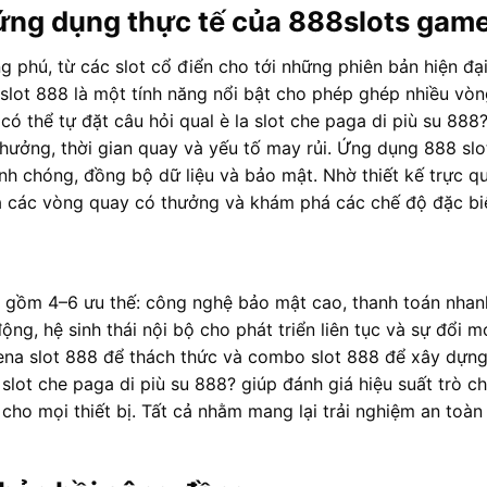
 ứng dụng thực tế của 888slots gam
phú, từ các slot cổ điển cho tới những phiên bản hiện đại
slot 888 là một tính năng nổi bật cho phép ghép nhiều vò
có thể tự đặt câu hỏi qual è la slot che paga di più su 888
hưởng, thời gian quay và yếu tố may rủi. Ứng dụng 888 slot
h chóng, đồng bộ dữ liệu và bảo mật. Nhờ thiết kế trực q
a các vòng quay có thưởng và khám phá các chế độ đặc biệ
ủ gồm 4–6 ưu thế: công nghệ bảo mật cao, thanh toán nhan
động, hệ sinh thái nội bộ cho phát triển liên tục và sự đổi m
rena slot 888 để thách thức và combo slot 888 để xây dựng
slot che paga di più su 888? giúp đánh giá hiệu suất trò ch
n cho mọi thiết bị. Tất cả nhằm mang lại trải nghiệm an toàn