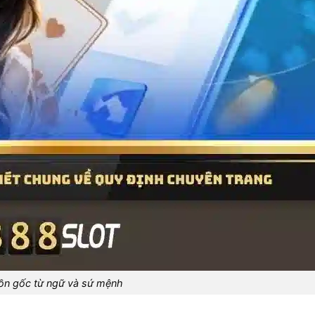
n gốc từ ngữ và sứ mệnh