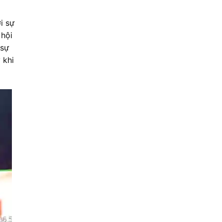
i sự
 hội
 sự
 khi