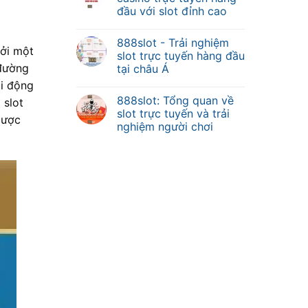
đầu với slot đỉnh cao
888slot - Trải nghiệm
ởi một
slot trực tuyến hàng đầu
 đường
tại châu Á
di động
888slot: Tổng quan về
 slot
slot trực tuyến và trải
lược
nghiệm người chơi