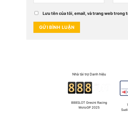
Lưu tên của tôi, email, và trang web trong t
Nhà tài trợ Danh hiệu
888SLOT Gresini Racing
MotoGP 2025
Sudi