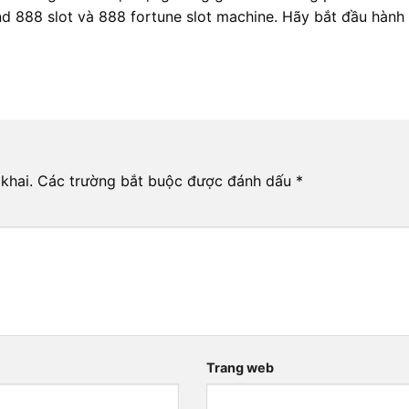
d 888 slot và 888 fortune slot machine. Hãy bắt đầu hành 
khai.
Các trường bắt buộc được đánh dấu
*
Trang web