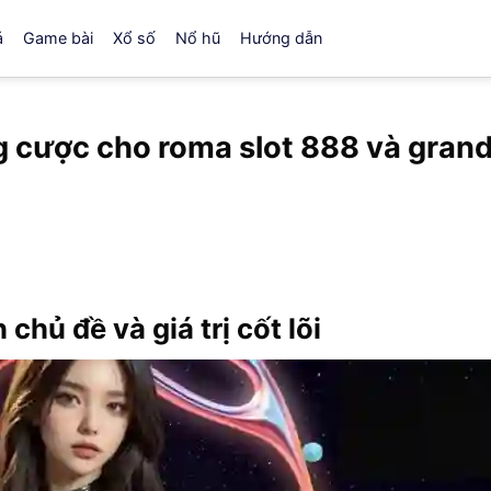
á
Game bài
Xổ số
Nổ hũ
Hướng dẫn
g cược cho roma slot 888 và gran
chủ đề và giá trị cốt lõi