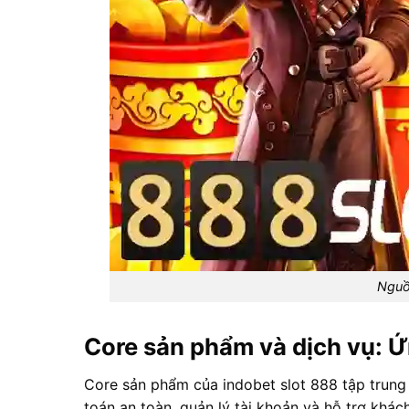
Nguồ
Core sản phẩm và dịch vụ: Ứ
Core sản phẩm của indobet slot 888 tập trung 
toán an toàn, quản lý tài khoản và hỗ trợ khá