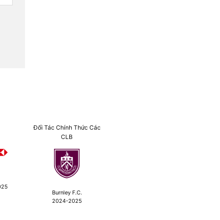
Đối Tác Chính Thức Các
CLB
025
Burnley F.C.
2024-2025