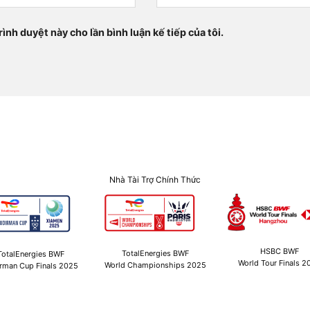
rình duyệt này cho lần bình luận kế tiếp của tôi.
Nhà Tài Trợ Chính Thức
HSBC BWF
TotalEnergies BWF
TotalEnergies BWF
World Tour Finals 2
World Championships 2025
rman Cup Finals 2025