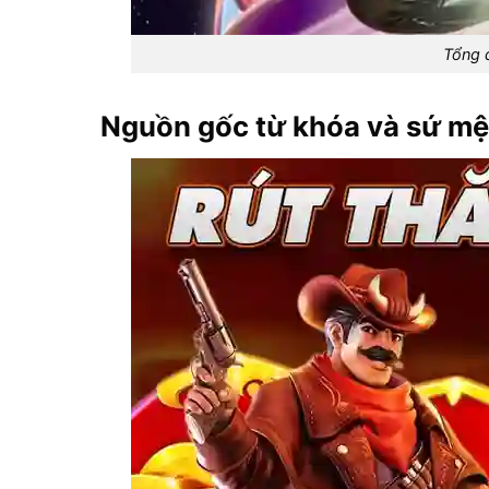
Tổng q
Nguồn gốc từ khóa và sứ m