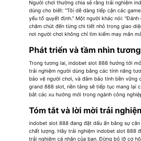
Người chơi thường chia sẻ rằng trải nghiệm ind
dùng cho biết: "Tôi dễ dàng tiếp cận các game
yếu tố quyết định." Một người khác nói: "Đánh 
chăm chút đến từng chi tiết nhỏ trong giao di
nơi người chơi không chỉ tìm kiếm may mắn mà 
Phát triển và tầm nhìn tương 
Trong tương lai, indobet slot 888 hướng tới m
trải nghiệm người dùng bằng các tính năng tư
bảo vệ người chơi, và đảm bảo tính bền vững c
grand 888 slot, nền tảng sẽ tiếp tục mang lại
bắt các xu hướng mới trong ngành công nghiệp 
Tóm tắt và lời mời trải nghiệ
indobet slot 888 đang đặt dấu ấn bằng sự cân 
chất lượng. Hãy trải nghiệm indobet slot 888 đ
trải nghiệm cá nhân của bạn. Đừng bỏ lỡ cơ h