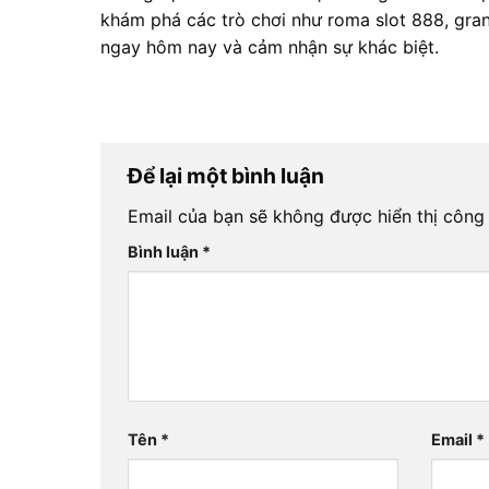
khám phá các trò chơi như roma slot 888, gran
ngay hôm nay và cảm nhận sự khác biệt.
Để lại một bình luận
Email của bạn sẽ không được hiển thị công 
Bình luận
*
Tên
*
Email
*