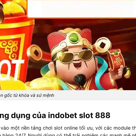
n gốc từ khóa và sứ mệnh
ng dụng của indobet slot 888
vào một nền tảng chơi slot online tối ưu, với các module t
ch hàng 24/7. Người dùng có thể trải nghiệm các mạnh mẽ n