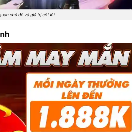
uan chủ đề và giá trị cốt lõi
ệnh