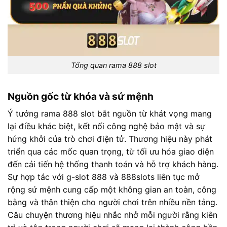
Tổng quan rama 888 slot
Nguồn gốc từ khóa và sứ mệnh
Ý tưởng rama 888 slot bắt nguồn từ khát vọng mang
lại điều khác biệt, kết nối công nghệ bảo mật và sự
hứng khởi của trò chơi điện tử. Thương hiệu này phát
triển qua các mốc quan trọng, từ tối ưu hóa giao diện
đến cải tiến hệ thống thanh toán và hỗ trợ khách hàng.
Sự hợp tác với g-slot 888 và 888slots liên tục mở
rộng sứ mệnh cung cấp một không gian an toàn, công
bằng và thân thiện cho người chơi trên nhiều nền tảng.
Câu chuyện thương hiệu nhắc nhở mỗi người rằng kiên