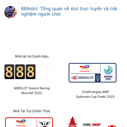
888slot: Tổng quan về slot trực tuyến và trải
nghiệm người chơi
Nhà tài trợ Danh hiệu
888SLOT Gresini Racing
TotalEnergies BWF
MotoGP 2025
Sudirman Cup Finals 2025
Nhà Tài Trợ Chính Thức