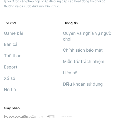
lý và được cấp phép hợp pháp để cung cấp các hoạt động trò chơi có
thưởng và cá cược dưới mọi hình thức.
Trò chơi
Thông tin
Game bài
Quyền và nghĩa vụ người
chơi
Bắn cá
Chính sách bảo mật
Thể thao
Miễn trừ trách nhiệm
Esport
Liên hệ
Xổ số
Điều khoản sử dụng
Nổ hũ
Giấy phép