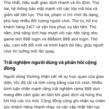
Thứ nhất, hiệu suất giao dịch nhanh và ổn định. Thứ
hai, hệ thống bảo mật mạnh với các lớp mã hóa và
giám sát liên tục. Thứ ba, phạm vi trò chơi đa dạng,
phù hợp nhiều đối tượng người chơi. Thứ tư, hỗ trợ
khách hàng 24/7 và văn hóa phục vụ tận tâm. Thứ
năm, khả năng tích hợp mượt với các nền tảng như
game slot 888 login và 888slot 888 slot login. Thứ
sáu, cam kết đổi mới và minh bạch dữ liệu, giúp người
chơi tin tưởng mỗi lần quay.
Trải nghiệm người dùng và phản hồi cộng
đồng
Người dùng thường nhận xét về sự trực quan của giao
diện, tốc độ tải và tính công bằng của trò chơi. Nhiều
bình luận nhấn mạnh rằng trải nghiệm rama 888 slot
mang đến cảm giác an tâm khi giao dịch và hứng thú
khi thử các trò mới. Cộng đồng cũng ghi nhận sự chăm
sóc khách hàng nhanh nhạy và các cập nhật liên tục