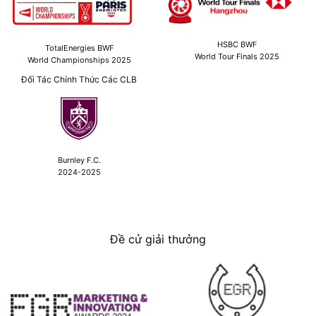
HSBC BWF
TotalEnergies BWF
World Tour Finals 2025
World Championships 2025
Đối Tác Chính Thức Các CLB
Burnley F.C.
2024-2025
Đề cử giải thưởng