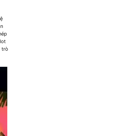
hệ
án
hép
lot
 trò