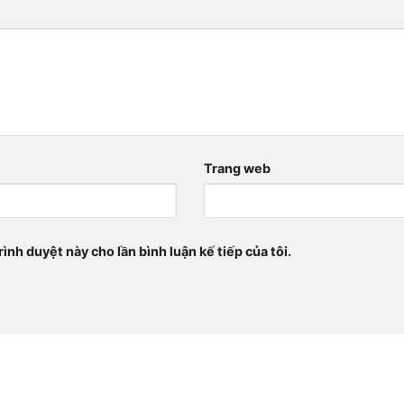
Trang web
rình duyệt này cho lần bình luận kế tiếp của tôi.