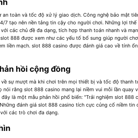
nh
ự an toàn và tốc độ xử lý giao dịch. Công nghệ bảo mật tiên
24/7 tạo nên nền tảng tin cậy cho người chơi. Những lợi thế
ới các chủ đề đa dạng, tích hợp thanh toán nhanh và mạn
di slot 888 được xem như các yếu tố bổ sung giúp người chơ
ệm liền mạch. slot 888 casino được đánh giá cao về tính ổn
phản hồi cộng đồng
về sự mượt mà khi chơi trên mọi thiết bị và tốc độ thanh 
ọ nói rằng slot 888 casino mang lại niềm vui mỗi lần quay 
i đây là một mẫu phản hồi phổ biến: "Trải nghiệm slot 888 
." Những đánh giá slot 888 casino tích cực củng cố niềm tin 
với các trò chơi đa dạng.
hìn