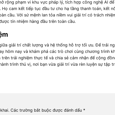
 mở rộng phạm vi khu vực pháp lý, tích hợp công nghệ AI để
. Họ cam kết tiếp tục đầu tư cho hạ tầng thanh toán, kết nố
oàn cầu. Với sứ mệnh lan tỏa niềm vui giải trí có trách nhiệ
được tín nhiệm hàng đầu trên toàn cầu.
iệm
ữa giải trí chất lượng và hệ thống hỗ trợ tối ưu. Để trải n
ngay hôm nay và khám phá các trò chơi cùng chương trình k
 trên trải nghiệm thực tế và chia sẻ cảm nhận để cộng đồ
ành trình thú vị, nơi bạn vừa giải trí vừa rèn luyện sự tập t
khai.
Các trường bắt buộc được đánh dấu
*