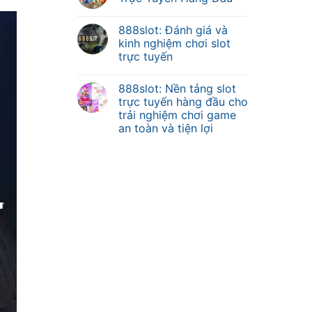
888slot: Đánh giá và
kinh nghiệm chơi slot
trực tuyến
888slot: Nền tảng slot
trực tuyến hàng đầu cho
trải nghiệm chơi game
an toàn và tiện lợi