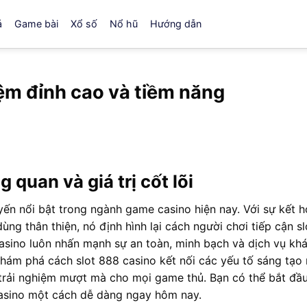
á
Game bài
Xổ số
Nổ hũ
Hướng dẫn
iệm đỉnh cao và tiềm năng
 quan và giá trị cốt lõi
tuyến nổi bật trong ngành game casino hiện nay. Với sự kết 
ùng thân thiện, nó định hình lại cách người chơi tiếp cận sl
8 casino luôn nhấn mạnh sự an toàn, minh bạch và dịch vụ kh
 khám phá cách slot 888 casino kết nối các yếu tố sáng tạo
i trải nghiệm mượt mà cho mọi game thủ. Bạn có thể bắt đầ
 casino một cách dễ dàng ngay hôm nay.