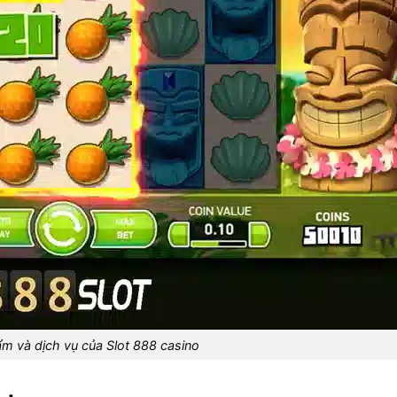
m và dịch vụ của Slot 888 casino