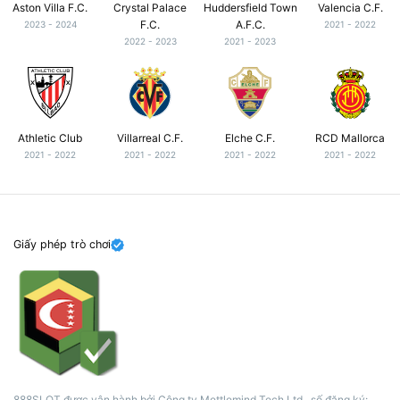
Aston Villa F.C.
Crystal Palace
Huddersfield Town
Valencia C.F.
F.C.
A.F.C.
2023 - 2024
2021 - 2022
2022 - 2023
2021 - 2023
Athletic Club
Villarreal C.F.
Elche C.F.
RCD Mallorca
2021 - 2022
2021 - 2022
2021 - 2022
2021 - 2022
Giấy phép trò chơi
888SLOT được vận hành bởi Công ty Mettlemind Tech Ltd., số đăng ký: