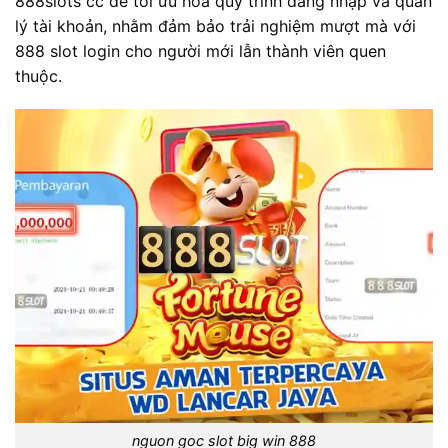
888slots cc để tối ưu hóa quy trình đăng nhập và quản
lý tài khoản, nhằm đảm bảo trải nghiệm mượt mà với
888 slot login cho người mới lẫn thành viên quen
thuộc.
nguon goc slot big win 888