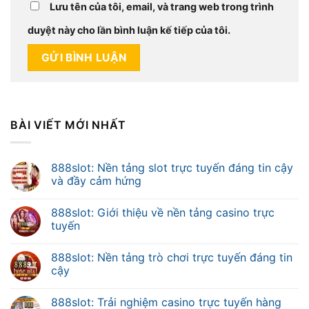
Lưu tên của tôi, email, và trang web trong trình
duyệt này cho lần bình luận kế tiếp của tôi.
BÀI VIẾT MỚI NHẤT
888slot: Nền tảng slot trực tuyến đáng tin cậy
và đầy cảm hứng
888slot: Giới thiệu về nền tảng casino trực
tuyến
888slot: Nền tảng trò chơi trực tuyến đáng tin
cậy
888slot: Trải nghiệm casino trực tuyến hàng