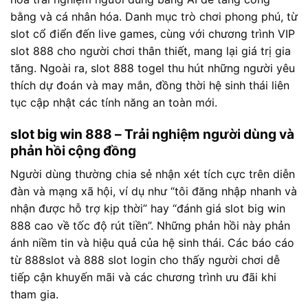
bằng và cá nhân hóa. Danh mục trò chơi phong phú, từ
slot cổ điển đến live games, cùng với chương trình VIP
slot 888 cho người chơi thân thiết, mang lại giá trị gia
tăng. Ngoài ra, slot 888 togel thu hút những người yêu
thích dự đoán và may mắn, đồng thời hệ sinh thái liên
tục cập nhật các tính năng an toàn mới.
slot big win 888 – Trải nghiệm người dùng và
phản hồi cộng đồng
Người dùng thường chia sẻ nhận xét tích cực trên diễn
đàn và mạng xã hội, ví dụ như “tôi đăng nhập nhanh và
nhận được hỗ trợ kịp thời” hay “đánh giá slot big win
888 cao về tốc độ rút tiền”. Những phản hồi này phản
ánh niềm tin và hiệu quả của hệ sinh thái. Các báo cáo
từ 888slot và 888 slot login cho thấy người chơi dễ
tiếp cận khuyến mãi và các chương trình ưu đãi khi
tham gia.