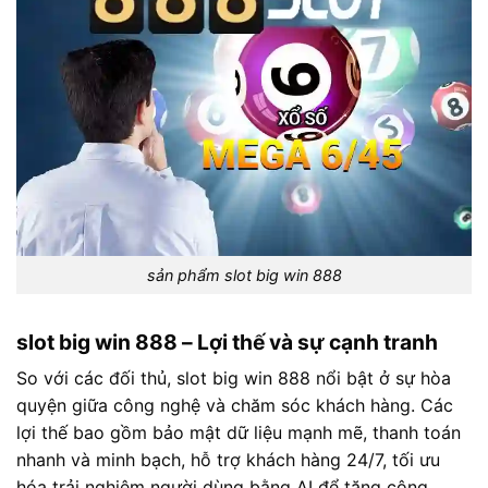
sản phẩm slot big win 888
slot big win 888 – Lợi thế và sự cạnh tranh
So với các đối thủ, slot big win 888 nổi bật ở sự hòa
quyện giữa công nghệ và chăm sóc khách hàng. Các
lợi thế bao gồm bảo mật dữ liệu mạnh mẽ, thanh toán
nhanh và minh bạch, hỗ trợ khách hàng 24/7, tối ưu
hóa trải nghiệm người dùng bằng AI để tăng công