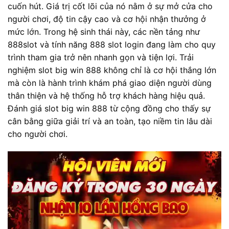
cuốn hút. Giá trị cốt lõi của nó nằm ở sự mở cửa cho
người chơi, độ tin cậy cao và cơ hội nhận thưởng ở
mức lớn. Trong hệ sinh thái này, các nền tảng như
888slot và tính năng 888 slot login đang làm cho quy
trình tham gia trở nên nhanh gọn và tiện lợi. Trải
nghiệm slot big win 888 không chỉ là cơ hội thắng lớn
mà còn là hành trình khám phá giao diện người dùng
thân thiện và hệ thống hỗ trợ khách hàng hiệu quả.
Đánh giá slot big win 888 từ cộng đồng cho thấy sự
cân bằng giữa giải trí và an toàn, tạo niềm tin lâu dài
cho người chơi.